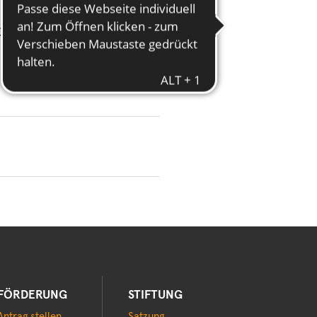
BürgerStiftung Hamburg
FÖRDERUNG
STIFTUNG
Antrag stellen
Satzung