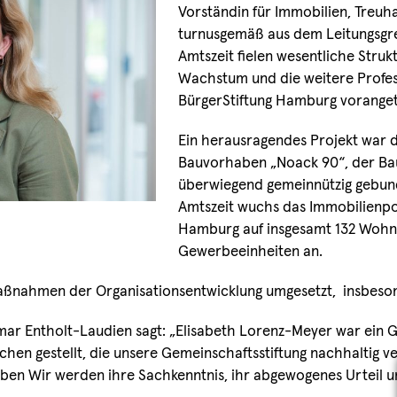
Vorständin für Immobilien, Treuh
turnusgemäß aus dem Leitungsgre
Amtszeit fielen wesentliche Stru
Wachstum und die weitere Profes
BürgerStiftung Hamburg vorange
Ein herausragendes Projekt war 
Bauvorhaben „Noack 90“, der Ba
überwiegend gemeinnützig gebund
Amtszeit wuchs das Immobilienpor
Hamburg auf insgesamt 132 Wohn
Gewerbeeinheiten an.
nahmen der Organisationsentwicklung umgesetzt, insbeson
r Entholt-Laudien sagt: „Elisabeth Lorenz-Meyer war ein Glü
hen gestellt, die unsere Gemeinschaftsstiftung nachhaltig v
en Wir werden ihre Sachkenntnis, ihr abgewogenes Urteil u