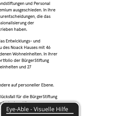
andstiftungen und Personal
mium ausgeschieden. In ihre
kturentscheidungen, die das
sionalisierung der
trieben haben.
das Entwicklungs- und
u des Noack Hauses mit 46
enen Wohneinheiten. In ihrer
tfolio der BürgerStiftung
einheiten und 27
dere auf personeller Ebene.
cksfall für die BürgerStiftung
erändert und ihr
nd ihre Warmherzigkeit sehr