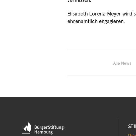
vermissen.“
Elisabeth Lorenz-Meyer wird si
ehrenamtlich engagieren.
Alle News
ST
Dac