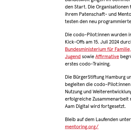
den Start. Die Organisationen 
ihrem Patenschaft- und Mento
testen den neu programmierten
Die codo-Pilot:innen wurden 
Kick-Offs am 15. Juli 2024 dur
Bundesministerium für Familie
Jugend
sowie
Affirmative
begrü
erstes codo-Training.
Die BürgerStiftung Hamburg un
begleiten die codo-Pilot:innen
Nutzung und Weiterentwicklung
erfolgreiche Zusammenarbeit 
Aam Digital wird fortgesetzt.
Bleib auf dem Laufenden unte
mentoring.org/