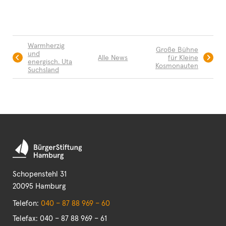
Warmherzig
Große Bühne
und
Alle News
für Kleine
energisch. Uta
Kosmonauten
Suchsland
Schopenstehl 31
20095 Hamburg
Telefon:
040 – 87 88 969 – 60
Telefax: 040 – 87 88 969 – 61