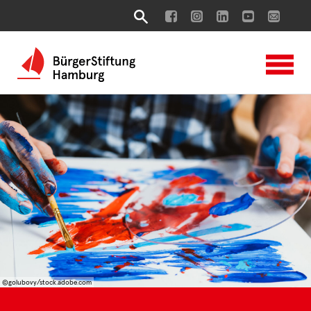
©golubovy/stock.adobe.com