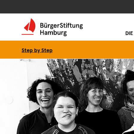
DIE
Step by Step