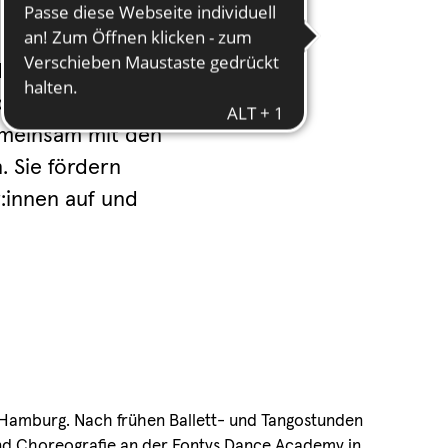
Hintergründe mit,
nd verfügen über
Gemeinsam mit den
. Sie fördern
r:innen auf und
 Hamburg. Nach frühen Ballett- und Tangostunden
nd Choreografie an der Fontys Dance Academy in