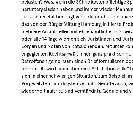
belasten? Was, wenn die Söhne kostenpflichtige Sp
heruntergeladen haben und immer wieder Mahnun
juristischer Rat benötigt wird, dafür aber die finanzi
das von der BürgerStiftung Hamburg initiierte Proj
mehrere Anlaufstellen mit ehrenamtlicher Erstber
oder alle 14 Tage widmen sich Juristinnen und Jur
Sorgen und Nöten von Ratsuchenden. Mitunter kön
engagierten Rechtsanwält:innen ganz praktisch hel
Betroffenen gemeinsam einen Brief formulieren ode
führen. Oft wird auch eher eine Art „Lebenshilfe“ b
sich in einer schwierigen Situation, zum Beispiel im
Vorgesetzten, am klügsten verhält. Gerade auch, 
wiederholt auftritt, sind Verständnis, Geduld und v