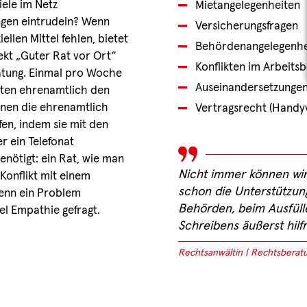
iele im Netz
Mietangelegenheiten
gen eintrudeln? Wenn
Versicherungsfragen
ellen Mittel fehlen, bietet
Behördenangelegenhe
ekt „Guter Rat vor Ort“
Konflikten im Arbeits
atung. Einmal pro Woche
Auseinandersetzungen 
isten ehrenamtlich den
nen die ehrenamtlich
Vertragsrecht (Handyve
fen, indem sie mit den
r ein Telefonat
enötigt: ein Rat, wie man
Nicht immer können wir 
 Konflikt mit einem
schon die Unterstützun
wenn ein Problem
Behörden, beim Ausfüll
iel Empathie gefragt.
Schreibens äußerst hilfr
Rechtsanwältin | Rechtsberat