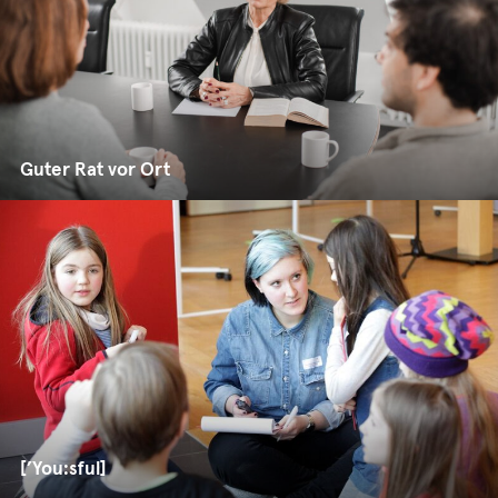
Guter Rat vor Ort
[’You:sful]