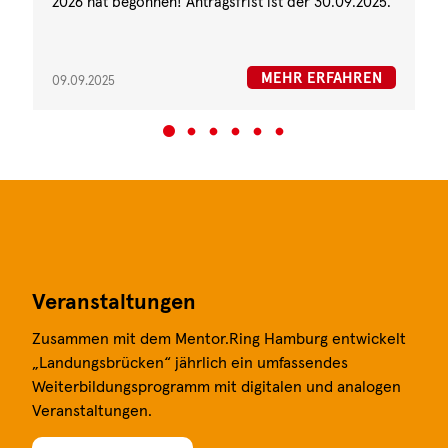
2026 hat begonnen! Antragsfrist ist der 30.09.2025.
MEHR ERFAHREN
09.09.2025
Praxishilfen
Veranstaltungen
Qualitätssichere Patenschaftsprojekte orientieren
Zusammen mit dem Mentor.Ring Hamburg entwickelt
sich an sechs Qualitätsbausteinen: Akquise, Auswahl,
„Landungsbrücken“ jährlich ein umfassendes
Vorbereitung, Matching, Begleitung und Abschluss
Weiterbildungsprogramm mit digitalen und analogen
einer Patenschaft. Wir bieten vielfältige Praxishilfen
Veranstaltungen.
dazu.